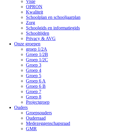
Visie
OPRON
Kwaliteit
Schoolplan en schooljaarplan
Zorg
Schoolgids en informatiegids
Schooltijden
Privacy & AVG
Onze groepen
groep 1/2A
Groep 1/2B
Groep 1/2C
Groep 3
Groep 4
Groep 5
Groep 6 A
Groep 6 B
Groep 7
Groep 8
Projectgroep
Ouders
Groepsouders
Ouderraad
Medezeggenschapsraad
GMR