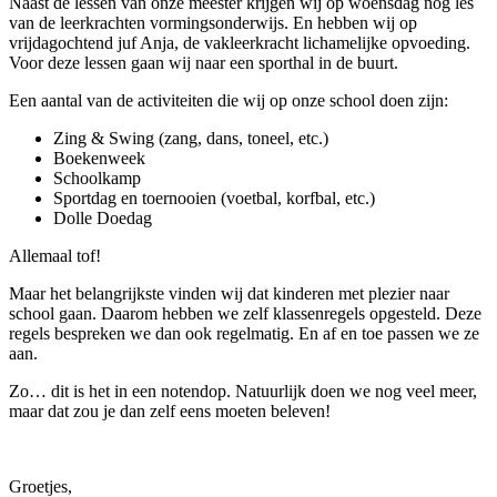
Naast de lessen van onze meester krijgen wij op woensdag nog les
van de leerkrachten vormingsonderwijs. En hebben wij op
vrijdagochtend juf Anja, de vakleerkracht lichamelijke opvoeding.
Voor deze lessen gaan wij naar een sporthal in de buurt.
Een aantal van de activiteiten die wij op onze school doen zijn:
Zing & Swing (zang, dans, toneel, etc.)
Boekenweek
Schoolkamp
Sportdag en toernooien (voetbal, korfbal, etc.)
Dolle Doedag
Allemaal tof!
Maar het belangrijkste vinden wij dat kinderen met plezier naar
school gaan. Daarom hebben we zelf klassenregels opgesteld. Deze
regels bespreken we dan ook regelmatig. En af en toe passen we ze
aan.
Zo… dit is het in een notendop. Natuurlijk doen we nog veel meer,
maar dat zou je dan zelf eens moeten beleven!
Groetjes,