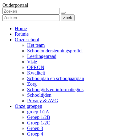
Ouderportaal
Zoek
Home
Reünie
Onze school
Het team
Schoolondersteuningsprofiel
Leerlingenraad
Visie
OPRON
Kwaliteit
Schoolplan en schooljaarplan
Zorg
Schoolgids en informatiegids
Schooltijden
Privacy & AVG
Onze groepen
groep 1/2A
Groep 1/2B
Groep 1/2C
Groep 3
Groep 4