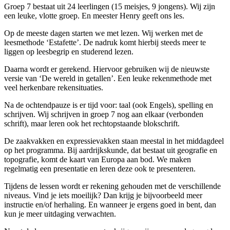
Groep 7 bestaat uit 24 leerlingen (15 meisjes, 9 jongens). Wij zijn
een leuke, vlotte groep. En meester Henry geeft ons les.
Op de meeste dagen starten we met lezen. Wij werken met de
leesmethode ‘Estafette’. De nadruk komt hierbij steeds meer te
liggen op leesbegrip en studerend lezen.
Daarna wordt er gerekend. Hiervoor gebruiken wij de nieuwste
versie van ‘De wereld in getallen’. Een leuke rekenmethode met
veel herkenbare rekensituaties.
Na de ochtendpauze is er tijd voor: taal (ook Engels), spelling en
schrijven. Wij schrijven in groep 7 nog aan elkaar (verbonden
schrift), maar leren ook het rechtopstaande blokschrift.
De zaakvakken en expressievakken staan meestal in het middagdeel
op het programma. Bij aardrijkskunde, dat bestaat uit geografie en
topografie, komt de kaart van Europa aan bod. We maken
regelmatig een presentatie en leren deze ook te presenteren.
Tijdens de lessen wordt er rekening gehouden met de verschillende
niveaus. Vind je iets moeilijk? Dan krijg je bijvoorbeeld meer
instructie en/of herhaling. En wanneer je ergens goed in bent, dan
kun je meer uitdaging verwachten.