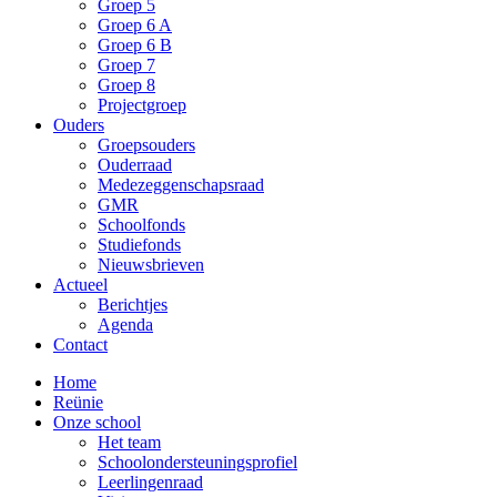
Groep 5
Groep 6 A
Groep 6 B
Groep 7
Groep 8
Projectgroep
Ouders
Groepsouders
Ouderraad
Medezeggenschapsraad
GMR
Schoolfonds
Studiefonds
Nieuwsbrieven
Actueel
Berichtjes
Agenda
Contact
Home
Reünie
Onze school
Het team
Schoolondersteuningsprofiel
Leerlingenraad