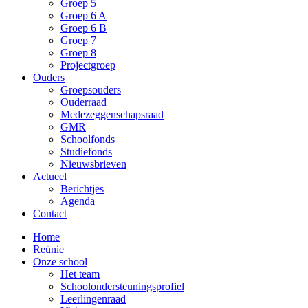
Groep 5
Groep 6 A
Groep 6 B
Groep 7
Groep 8
Projectgroep
Ouders
Groepsouders
Ouderraad
Medezeggenschapsraad
GMR
Schoolfonds
Studiefonds
Nieuwsbrieven
Actueel
Berichtjes
Agenda
Contact
Home
Reünie
Onze school
Het team
Schoolondersteuningsprofiel
Leerlingenraad