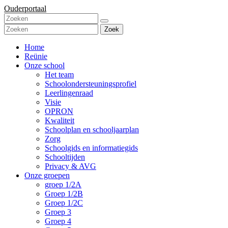
Ouderportaal
Zoek
Home
Reünie
Onze school
Het team
Schoolondersteuningsprofiel
Leerlingenraad
Visie
OPRON
Kwaliteit
Schoolplan en schooljaarplan
Zorg
Schoolgids en informatiegids
Schooltijden
Privacy & AVG
Onze groepen
groep 1/2A
Groep 1/2B
Groep 1/2C
Groep 3
Groep 4