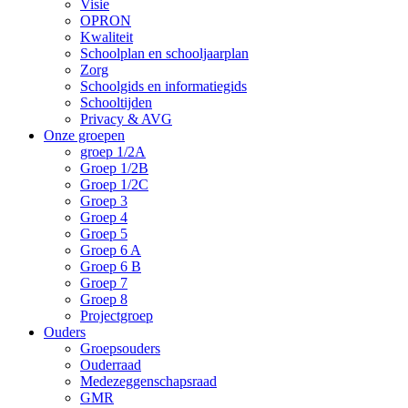
Visie
OPRON
Kwaliteit
Schoolplan en schooljaarplan
Zorg
Schoolgids en informatiegids
Schooltijden
Privacy & AVG
Onze groepen
groep 1/2A
Groep 1/2B
Groep 1/2C
Groep 3
Groep 4
Groep 5
Groep 6 A
Groep 6 B
Groep 7
Groep 8
Projectgroep
Ouders
Groepsouders
Ouderraad
Medezeggenschapsraad
GMR