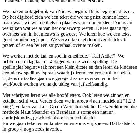
”Estafette" maken, dan lezen we in ons stilleesboek.
We maken ook gebruik van Nieuwsbegrip. Dit is begrijpend lezen.
Op het digibord zien we een tekst die we nog niet kunnen lezen,
maar waar we wel de titels en plaatjes van kunnen zien. Dan gaan
we kijken wat we al van het onderwerp weten. De les gaat altijd
over iets wat in het nieuws is geweest. We leren hoe we een tekst
goed kunnen begrijpen. We verwerken het door over de tekst te
praten of er een bv een stripverhaal over te maken.
We werken met de taal en spellingmethode. "Taal Actief". We
hebben elke dag taal en 4 dagen van de week spelling. De
spellingles begint vaak met een klein dictee en dan leren de kinderen
een nieuw spellingafspraak waarbij dieren een grote rol in spelen.
Tijdens de taalles gaan we geregeld samenwerken en in het
werkboek werken we na de uitleg van juf zelfstandig.
Met schrijven leren we alle hoofdletters. Ook leren we zinnen en
getallen schrijven. Verder doen we in groep 4 aan muziek uit “1,2,3
zing”, verkeer van Lets Go en Wereldoriëntatie. De wereldoriëntatie
methode Naut Meander en Brandaan is soms een natuur-,
aardrijskunde-, geschiedenis- of een techniekles.
En we gaan tekenen en knutselen en soms vrij spelen. Dat laatste is
in groep 4 nog steeds favoriet.