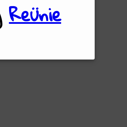
ij
Reünie