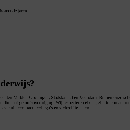
e komende jaren.
nderwijs?
nten Midden-Groningen, Stadskanaal en Veendam. Binnen onze scholen s
 cultuur of geloofsovertuiging. Wij respecteren elkaar, zijn in contact
te uit leerlingen, collega’s en zichzelf te halen.