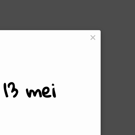
×
13 mei