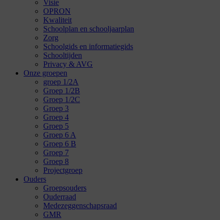
Visie
OPRON
Kwaliteit
Schoolplan en schooljaarplan
Zorg
Schoolgids en informatiegids
Schooltijden
Privacy & AVG
Onze groepen
groep 1/2A
Groep 1/2B
Groep 1/2C
Groep 3
Groep 4
Groep 5
Groep 6 A
Groep 6 B
Groep 7
Groep 8
Projectgroep
Ouders
Groepsouders
Ouderraad
Medezeggenschapsraad
GMR