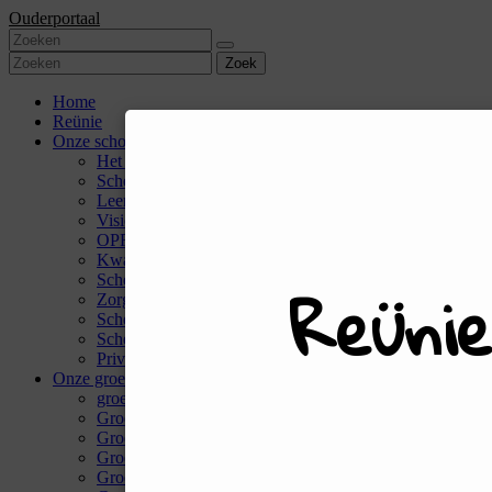
Ouderportaal
Zoek
Home
Reünie
Onze school
Het team
Schoolondersteuningsprofiel
Leerlingenraad
Visie
OPRON
Kwaliteit
Reüni
Schoolplan en schooljaarplan
Zorg
Schoolgids en informatiegids
Schooltijden
Privacy & AVG
Onze groepen
groep 1/2A
Groep 1/2B
Groep 1/2C
Groep 3
Groep 4