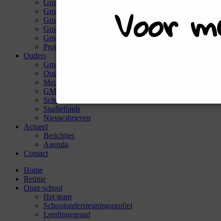
Voor me
Groep 5
Groep 6 A
Groep 6 B
Groep 7
Groep 8
Projectgroep
Ouders
Groepsouders
Ouderraad
Medezeggenschapsraad
GMR
Schoolfonds
Studiefonds
Nieuwsbrieven
Actueel
Berichtjes
Agenda
Contact
Home
Reünie
Onze school
Het team
Schoolondersteuningsprofiel
Leerlingenraad