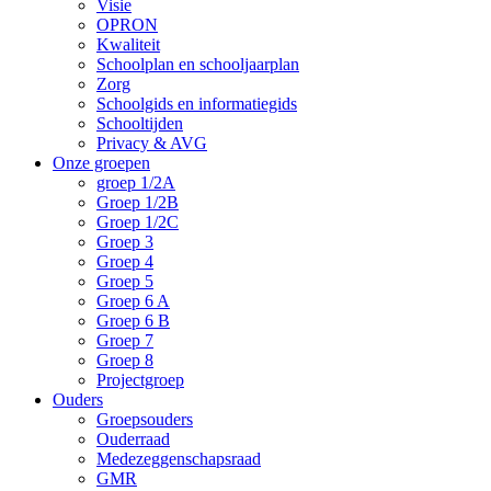
Visie
OPRON
Kwaliteit
Schoolplan en schooljaarplan
Zorg
Schoolgids en informatiegids
Schooltijden
Privacy & AVG
Onze groepen
groep 1/2A
Groep 1/2B
Groep 1/2C
Groep 3
Groep 4
Groep 5
Groep 6 A
Groep 6 B
Groep 7
Groep 8
Projectgroep
Ouders
Groepsouders
Ouderraad
Medezeggenschapsraad
GMR