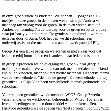
In onze groep zitten 24 kinderen. We hebben 11 jongens en 13
meisjes in onze groep. In de oneven weken staat juf Andrea van
maandag t/m vrijdag voor de groep. In de even weken staat juf
Andrea op maandag t/m donderdag voor de groep en op de vrijdag
staat juf Ismay voor de groep. De gymlessen op dinsdag worden
gegeven door juf Anja. Ook hebben we dit schooljaar een
onderwijsassistent die met kinderen aan het werk gaat; juf Elly.
Groep 3 is een leuke groep en we zorgen er met elkaar voor dat
iedereen erbij hoort! Iedereen is anders, maar iedereen is uniek!
In groep 3 proberen we de overgang van groep 2 naar groep 3
makkelijk te maken. We werken dan ook met materialen die bekend
zijn bij de kinderen, maar ook met nieuw materiaal. Het eerste thema
van de leesmethode is: “de nieuwe groep". De leesmethode, die wij
gebruiken, is ‘Lijn 3’ en heeft verschillende thema's gedurende het
schooljaar.
Voor rekenen gebruiken we de methode WIG5. Groep 3 werkt
vanaf januari in de werkboeken behorende bij WIG5. Tot januari
leren de leerlingen rekenen door middel van de rekenspellen.
Hiervoor gebruiken we de spellen van ‘Met sprongen vooruit’, Wizz