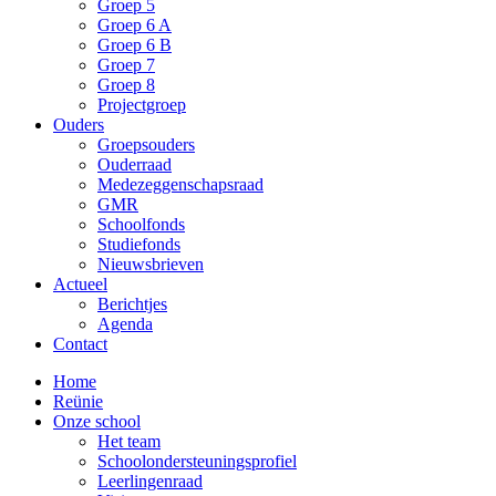
Groep 5
Groep 6 A
Groep 6 B
Groep 7
Groep 8
Projectgroep
Ouders
Groepsouders
Ouderraad
Medezeggenschapsraad
GMR
Schoolfonds
Studiefonds
Nieuwsbrieven
Actueel
Berichtjes
Agenda
Contact
Home
Reünie
Onze school
Het team
Schoolondersteuningsprofiel
Leerlingenraad