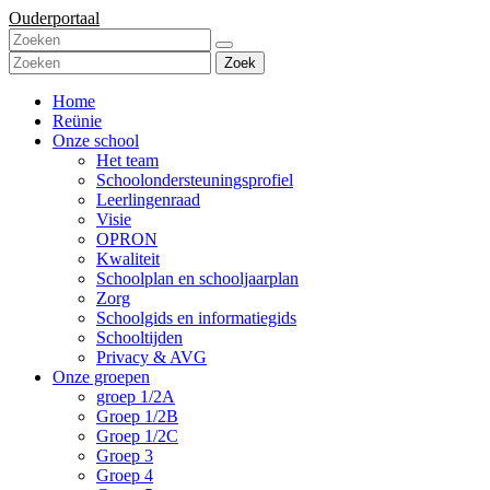
Ouderportaal
Zoek
Home
Reünie
Onze school
Het team
Schoolondersteuningsprofiel
Leerlingenraad
Visie
OPRON
Kwaliteit
Schoolplan en schooljaarplan
Zorg
Schoolgids en informatiegids
Schooltijden
Privacy & AVG
Onze groepen
groep 1/2A
Groep 1/2B
Groep 1/2C
Groep 3
Groep 4